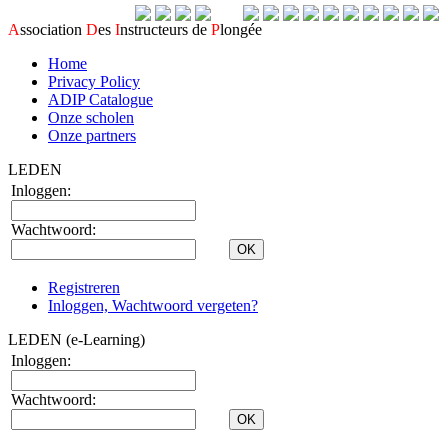
A
ssociation
D
es
I
nstructeurs de
P
longée
Home
Privacy Policy
ADIP Catalogue
Onze scholen
Onze partners
LEDEN
Inloggen:
Wachtwoord:
Registreren
Inloggen, Wachtwoord vergeten?
LEDEN (e-Learning)
Inloggen:
Wachtwoord: