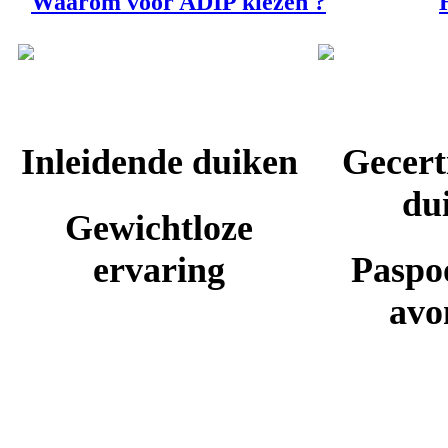
Waarom voor ADIP kiezen ?
ONTDEKKING
OPL
Inleidende duiken
Gecert
du
Gewichtloze
ervaring
Paspo
avo